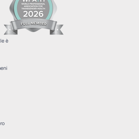
le è
meni
oro