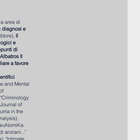
ia area di
o: diagnosi e
ditore),
Il
logici e
punti di
Albatros Il
iare a favore
entifici
rms and Mental
of
"Criminology
 Journal of
auma in the
nalysis),
in euNomiKa
 anziani..."
), "Intimate