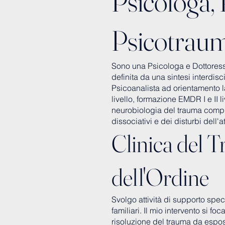
Psicologa, 
Psicotraum
Sono una Psicologa e Dottoressa
definita da una sintesi interdisci
Psicoanalista ad orientamento l
livello, formazione EMDR I e II li
neurobiologia del trauma compl
dissociativi e dei disturbi dell'
Clinica del T
dell'Ordine
Svolgo attività di supporto speci
familiari. Il mio intervento si fo
risoluzione del trauma da esposi