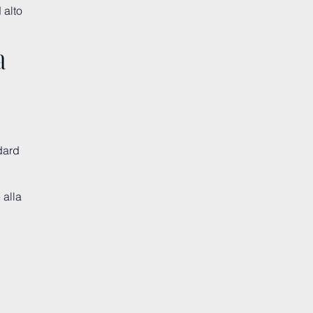
 alto
a
dard
 alla