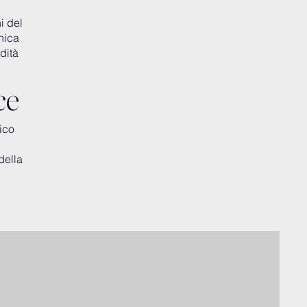
i del
inica
dità
ce
ico
della