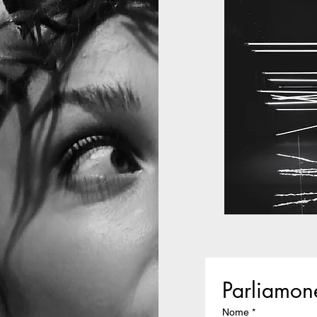
Parliamone
Nome
*