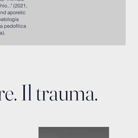
io..." (2021,
and aporetic
patologia
ra pedofilica
a).
re. Il trauma.