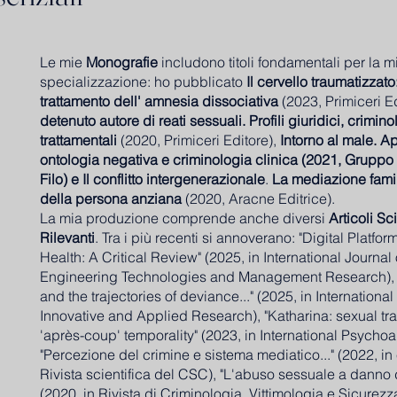
Le mie
Monografie
includono titoli fondamentali per la m
specializzazione: ho pubblicato
Il cervello traumatizzat
trattamento dell' amnesia dissociativa
(2023, Primiceri E
detenuto autore di reati sessuali. Profili giuridici, crimino
trattamentali
(2020, Primiceri Editore),
Intorno al male. Ap
ontologia negativa e criminologia clinica (2021, Gruppo 
Filo) e Il conflitto intergenerazionale
.
La mediazione famil
della persona anziana
(2020, Aracne Editrice).
La mia produzione comprende anche diversi
Articoli Sci
Rilevanti
. Tra i più recenti si annoverano: "Digital Platfo
Health: A Critical Review" (2025, in International Journal 
Engineering Technologies and Management Research), 
and the trajectories of deviance..." (2025, in International
Innovative and Applied Research), "Katharina: sexual tr
'après-coup' temporality" (2023, in International Psychoa
"Percezione del crimine e sistema mediatico..." (2022, 
Rivista scientifica del CSC), "L'abuso sessuale a danno di
(2020, in Rivista di Criminologia, Vittimologia e Sicurezza