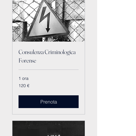
Consulenza Criminologica
Forense
1 ora
120
120 €
euro
Prenota