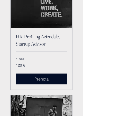
HR, Profiling Aziendale,
Startup Advisor
1 ora
120
120 €
euro
Prenota