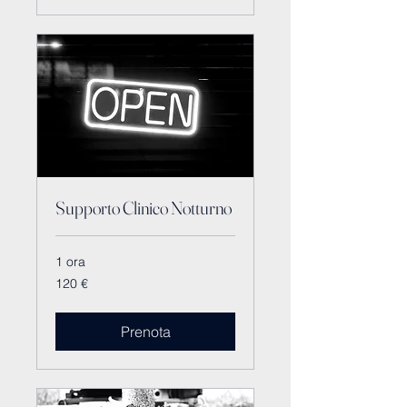
Supporto Clinico Notturno
1 ora
120
120 €
euro
Prenota