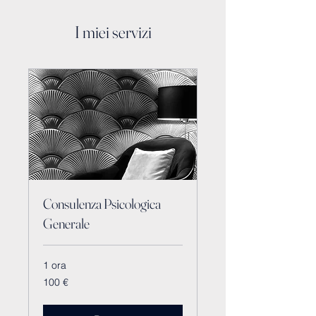
I miei servizi
Consulenza Psicologica
Generale
1 ora
100
100 €
euro