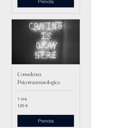
Prenota
Consulenza
Psicotraumatologica
1 ora
120
120 €
euro
Prenota