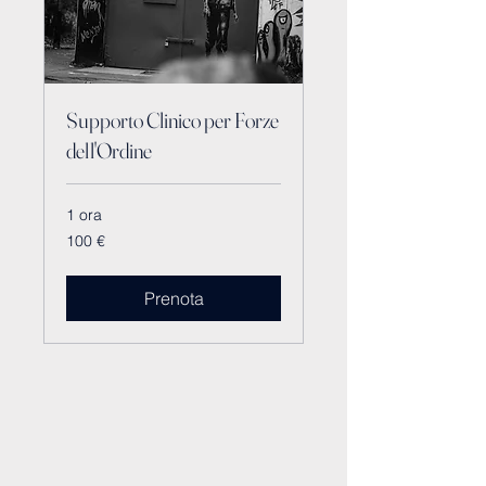
Supporto Clinico per Forze
dell'Ordine
1 ora
100
100 €
euro
Prenota