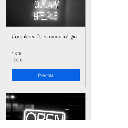
Consulenza Psicotraumatologica
1 ora
120
120 €
euro
Prenota